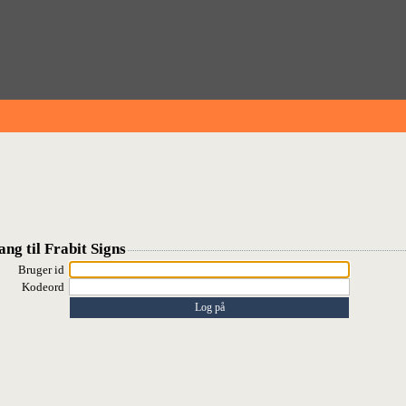
ng til Frabit Signs
Bruger id
Kodeord
Log på